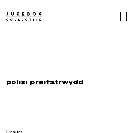
english
dosbarthiadau
academi
asiantaeth
polisi preifatrwydd
cynyrchiadau
amdanom ni
partneriaid & chleientiaid
Lipsum