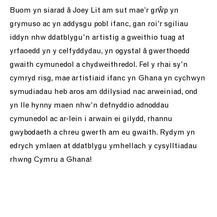
Buom yn siarad â Joey Lit am sut mae’r grŵp yn
grymuso ac yn addysgu pobl ifanc, gan roi’r sgiliau
iddyn nhw ddatblygu’n artistig a gweithio tuag at
yrfaoedd yn y celfyddydau, yn ogystal â gwerthoedd
gwaith cymunedol a chydweithredol. Fel y rhai sy’n
cymryd risg, mae artistiaid ifanc yn Ghana yn cychwyn
symudiadau heb aros am ddilysiad nac arweiniad, ond
yn lle hynny maen nhw’n defnyddio adnoddau
cymunedol ac ar-lein i arwain ei gilydd, rhannu
gwybodaeth a chreu gwerth am eu gwaith. Rydym yn
edrych ymlaen at ddatblygu ymhellach y cysylltiadau
rhwng Cymru a Ghana!