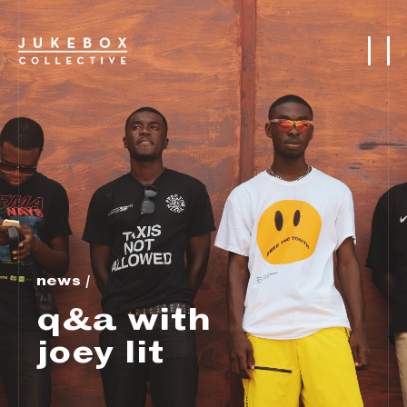
english
dosbarthiadau
academi
asiantaeth
news /
cynyrchiadau
q&a with
amdanom ni
joey lit
partneriaid & chleientiaid