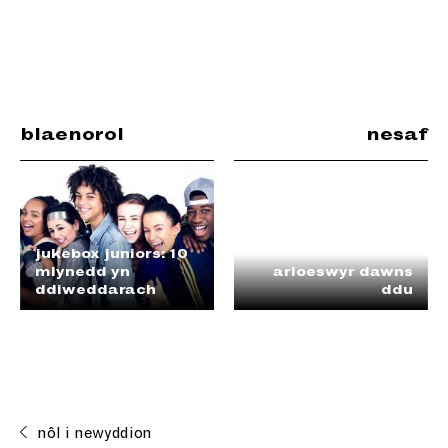
blaenorol
nesaf
jukebox juniors: 10
mlynedd yn
arloeswyr dawns
ddiweddarach
ddu
nôl i newyddion