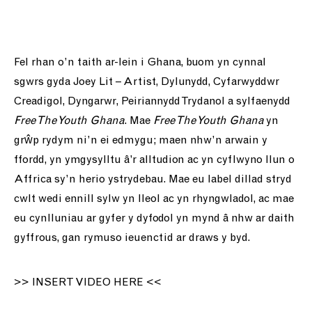
ein cefnogi ni
pobl
Fel rhan o’n taith ar-lein i Ghana, buom yn cynnal
sgwrs gyda Joey Lit – Artist, Dylunydd, Cyfarwyddwr
newyddion
Creadigol, Dyngarwr, Peiriannydd Trydanol a sylfaenydd
Free The Youth Ghana
. Mae
Free The Youth Ghana
yn
siop
grŵp rydym ni’n ei edmygu; maen nhw’n arwain y
ffordd, yn ymgysylltu â’r alltudion ac yn cyflwyno llun o
cysylltu a ni
Affrica sy’n herio ystrydebau. Mae eu label dillad stryd
cwlt wedi ennill sylw yn lleol ac yn rhyngwladol, ac mae
eu cynlluniau ar gyfer y dyfodol yn mynd â nhw ar daith
gyffrous, gan rymuso ieuenctid ar draws y byd.
>> INSERT VIDEO HERE <<