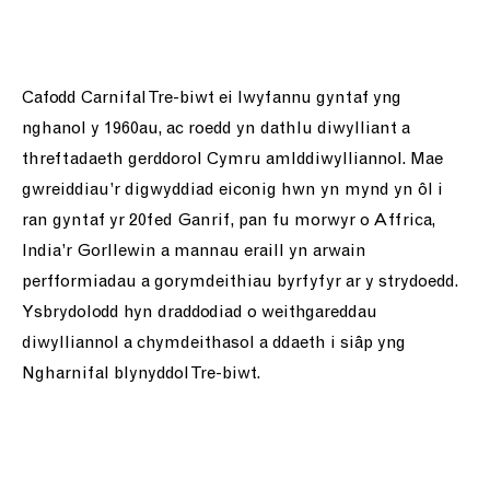
ein cefnogi ni
pobl
Cafodd Carnifal Tre-biwt ei lwyfannu gyntaf yng
nghanol y 1960au, ac roedd yn dathlu diwylliant a
newyddion
threftadaeth gerddorol Cymru amlddiwylliannol. Mae
gwreiddiau’r digwyddiad eiconig hwn yn mynd yn ôl i
siop
ran gyntaf yr 20fed Ganrif, pan fu morwyr o Affrica,
India’r Gorllewin a mannau eraill yn arwain
cysylltu a ni
perfformiadau a gorymdeithiau byrfyfyr ar y strydoedd.
Ysbrydolodd hyn draddodiad o weithgareddau
diwylliannol a chymdeithasol a ddaeth i siâp yng
Ngharnifal blynyddol Tre-biwt.