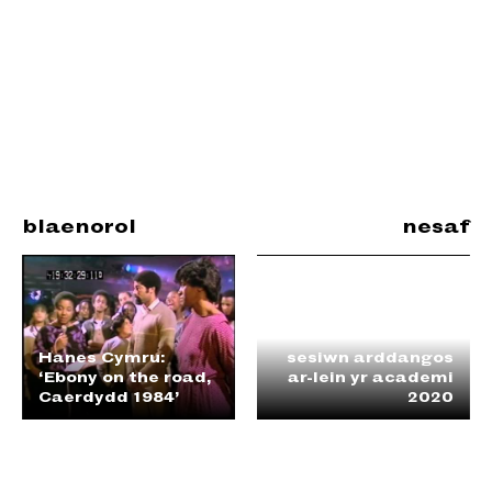
blaenorol
nesaf
Hanes Cymru:
sesiwn arddangos
‘Ebony on the road,
ar-lein yr academi
Caerdydd 1984’
2020