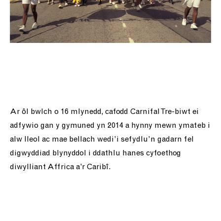
Ar ôl bwlch o 16 mlynedd, cafodd Carnifal Tre-biwt ei
adfywio gan y gymuned yn 2014 a hynny mewn ymateb i
alw lleol ac mae bellach wedi’i sefydlu’n gadarn fel
digwyddiad blynyddol i ddathlu hanes cyfoethog
diwylliant Affrica a’r Caribî.