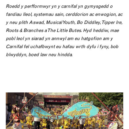
Roedd y perfformwyr yn y carnifal yn gymysgedd o
fandiau lleol, systemau sain, cerddorion ac enwogion, ac
y neu plith Aswad, Musical Youth, Bo Diddley, Tipper Ire,
Roots & Branches a The Little Butes. Hyd heddiw, mae
pobl leol yn siarad yn annwyl am eu hatgofion am y
Carnifal fel uchafbwynt eu hafau wrth dyfu i fyny, bob
blwyddyn, boed law neu hindda.