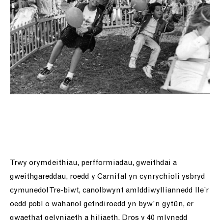
Trwy orymdeithiau, perfformiadau, gweithdai a
gweithgareddau, roedd y Carnifal yn cynrychioli ysbryd
cymunedol Tre-biwt, canolbwynt amlddiwylliannedd lle’r
oedd pobl o wahanol gefndiroedd yn byw’n gytûn, er
gwaethaf gelyniaeth a hiliaeth. Dros y 40 mlynedd