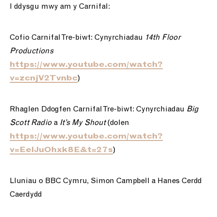
I ddysgu mwy am y Carnifal:
Cofio Carnifal Tre-biwt: Cynyrchiadau
14th Floor
Productions
https://www.youtube.com/watch?
)
v=zcnjV2Tvnbc
Rhaglen Ddogfen Carnifal Tre-biwt: Cynyrchiadau
Big
Scott Radio
a
It’s My Shout
(dolen
https://www.youtube.com/watch?
)
v=EelJuOhxk8E&t=27s
Lluniau o BBC Cymru, Simon Campbell a Hanes Cerdd
Caerdydd