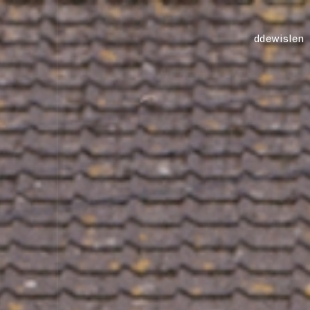
academ
ddewislen
asiantaet
cynyrchiada