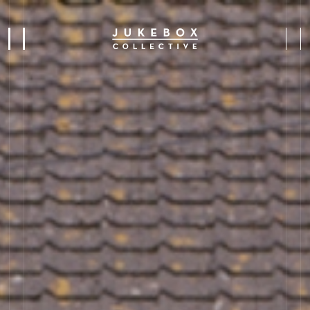
i
h
u