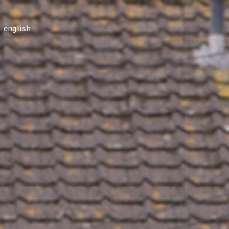
newyddion
english
siop
cysylltu a ni